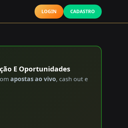
LOGIN
CADASTRO
a
oção E Oportunidades
 com
apostas ao vivo
, cash out e