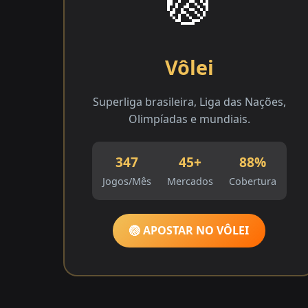
🏐
Vôlei
Superliga brasileira, Liga das Nações,
Olimpíadas e mundiais.
347
45+
88%
Jogos/Mês
Mercados
Cobertura
🏐 APOSTAR NO VÔLEI