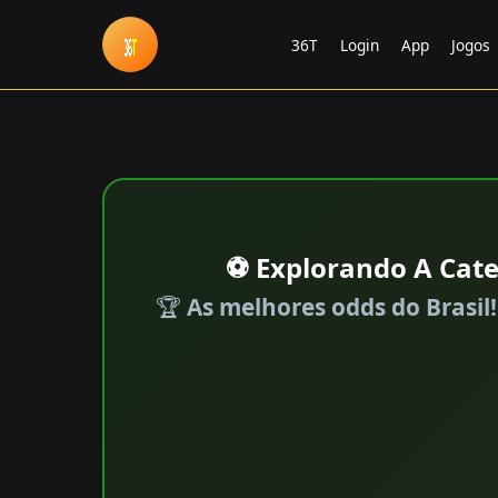
36T
Login
App
Jogos
⚽ Explorando A Cate
🏆
As melhores odds do Brasil!