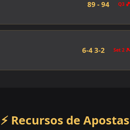
89 - 94
Q3 
6-4 3-2
Set 2 
⚡ Recursos de Apostas