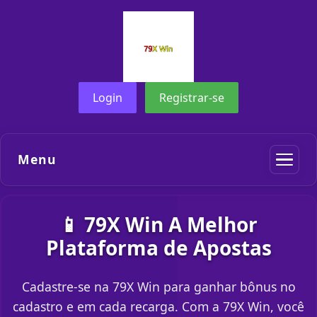
Login
Registrar-se
Menu
📱 79X Win A Melhor
Plataforma de Apostas
Cadastre-se na 79X Win para ganhar bônus no
cadastro e em cada recarga. Com a 79X Win, você