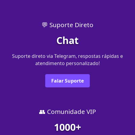
💬 Suporte Direto
Chat
Suporte direto via Telegram, respostas rápidas e
atendimento personalizado!
Falar Suporte
👥 Comunidade VIP
1000+