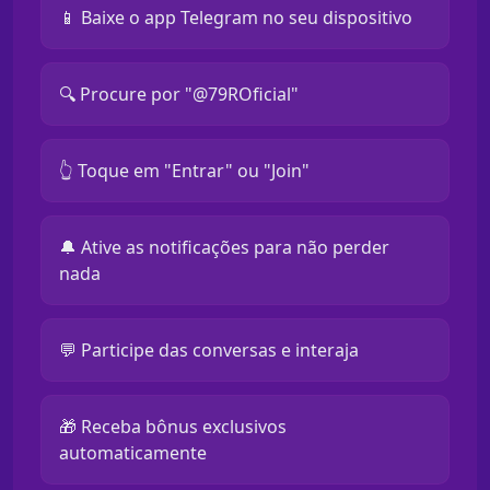
📱 Baixe o app Telegram no seu dispositivo
🔍 Procure por "@79ROficial"
👆 Toque em "Entrar" ou "Join"
🔔 Ative as notificações para não perder
nada
💬 Participe das conversas e interaja
🎁 Receba bônus exclusivos
automaticamente