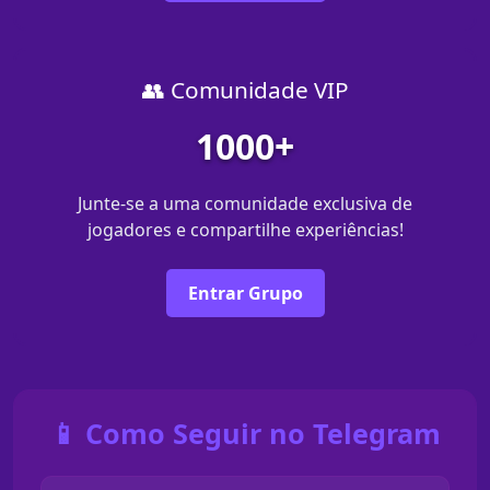
👥 Comunidade VIP
1000+
Junte-se a uma comunidade exclusiva de
jogadores e compartilhe experiências!
Entrar Grupo
📱 Como Seguir no Telegram