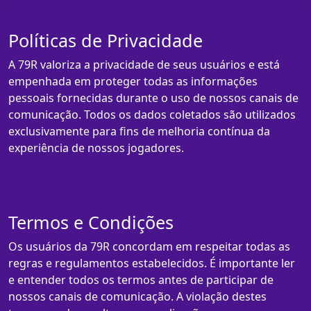
Políticas de Privacidade
A 79R valoriza a privacidade de seus usuários e está
empenhada em proteger todas as informações
pessoais fornecidas durante o uso de nossos canais de
comunicação. Todos os dados coletados são utilizados
exclusivamente para fins de melhoria contínua da
experiência de nossos jogadores.
Termos e Condições
Os usuários da 79R concordam em respeitar todas as
regras e regulamentos estabelecidos. É importante ler
e entender todos os termos antes de participar de
nossos canais de comunicação. A violação destes