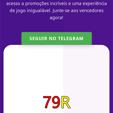
acesso a promoções incríveis e uma experiência
de jogo inigualável. Junte-se aos vencedores
agora!
SEGUIR NO TELEGRAM