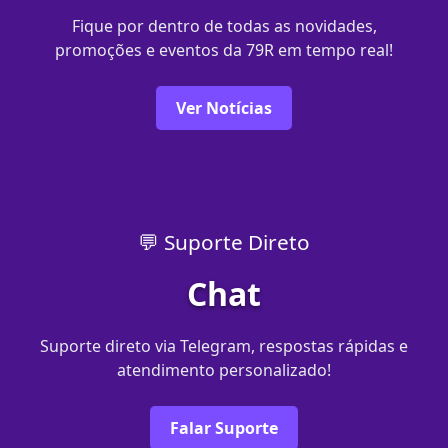
Fique por dentro de todas as novidades,
promoções e eventos da 79R em tempo real!
Ver Notícias
💬 Suporte Direto
Chat
Suporte direto via Telegram, respostas rápidas e
atendimento personalizado!
Falar Suporte