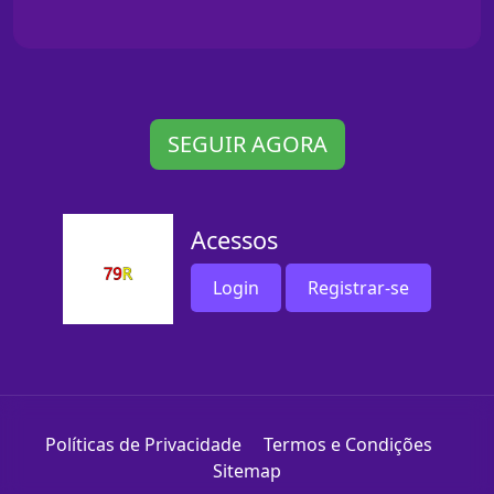
SEGUIR AGORA
Acessos
Login
Registrar-se
Políticas de Privacidade
Termos e Condições
Sitemap