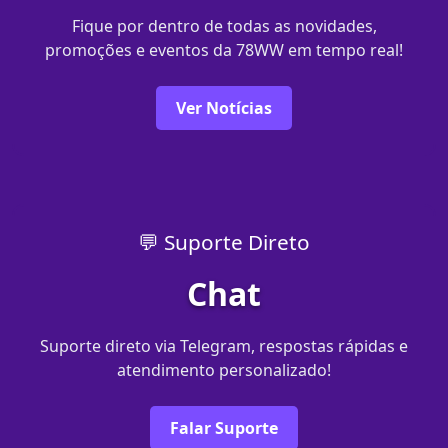
Fique por dentro de todas as novidades,
promoções e eventos da 78WW em tempo real!
Ver Notícias
💬 Suporte Direto
Chat
Suporte direto via Telegram, respostas rápidas e
atendimento personalizado!
Falar Suporte