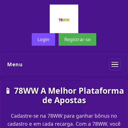
Login
Registrar-se
Menu
📱 78WW A Melhor Plataforma
de Apostas
Cadastre-se na 78WW para ganhar bônus no
cadastro e em cada recarga. Com a 78WW, você