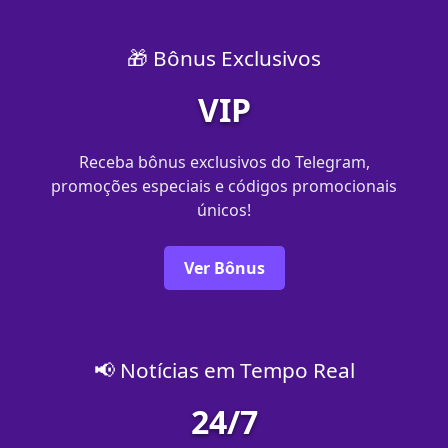
🎁 Bônus Exclusivos
VIP
Receba bônus exclusivos do Telegram,
promoções especiais e códigos promocionais
únicos!
Ver Bônus
📢 Notícias em Tempo Real
24/7