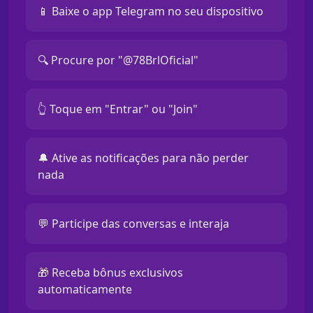
📱 Baixe o app Telegram no seu dispositivo
🔍 Procure por "@78BrlOficial"
👆 Toque em "Entrar" ou "Join"
🔔 Ative as notificações para não perder
nada
💬 Participe das conversas e interaja
🎁 Receba bônus exclusivos
automaticamente