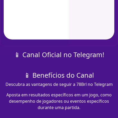
📱 Canal Oficial no Telegram!
📱 Benefícios do Canal
Descubra as vantagens de seguir a 78Brl no Telegram
Aposta em resultados específicos em um jogo, como
desempenho de jogadores ou eventos específicos
durante uma partida.