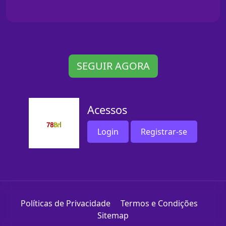
SEGUIR AGORA
Acessos
Login
Registrar-se
Políticas de Privacidade
Termos e Condições
Sitemap