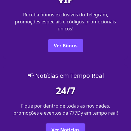
Receba bônus exclusivos do Telegram,
promoções especiais e códigos promocionais
únicos!
Ver Bônus
📢 Notícias em Tempo Real
24/7
Fique por dentro de todas as novidades,
promoções e eventos da 777Dy em tempo real!
Ver Notícias