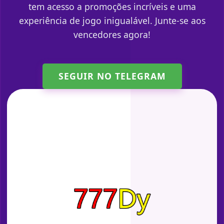
tem acesso a promoções incríveis e uma
experiência de jogo inigualável. Junte-se aos
vencedores agora!
SEGUIR NO TELEGRAM