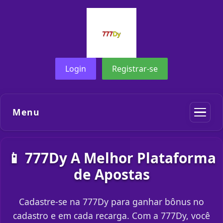
Login
Registrar-se
Menu
📱 777Dy A Melhor Plataforma
de Apostas
Cadastre-se na 777Dy para ganhar bônus no
cadastro e em cada recarga. Com a 777Dy, você