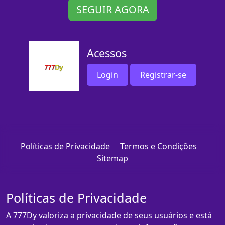
SEGUIR AGORA
Acessos
Login
Registrar-se
Políticas de Privacidade
Termos e Condições
Sitemap
Políticas de Privacidade
A 777Dy valoriza a privacidade de seus usuários e está