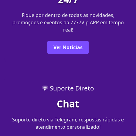
Fique por dentro de todas as novidades,
promoções e eventos da 7777Vip APP em tempo
real!
Ver Notícias
💬 Suporte Direto
Chat
Suporte direto via Telegram, respostas rápidas e
atendimento personalizado!