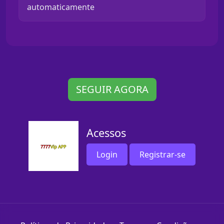
automaticamente
SEGUIR AGORA
Acessos
Login
Registrar-se