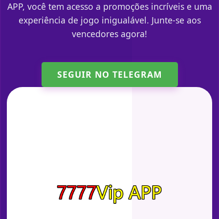
APP, você tem acesso a promoções incríveis e uma
experiência de jogo inigualável. Junte-se aos
vencedores agora!
SEGUIR NO TELEGRAM