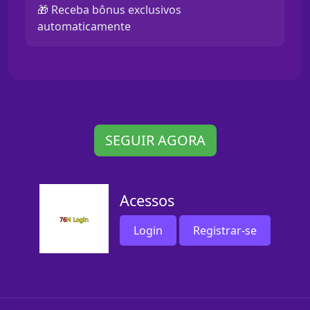
🎁 Receba bônus exclusivos
automaticamente
SEGUIR AGORA
Acessos
Login
Registrar-se