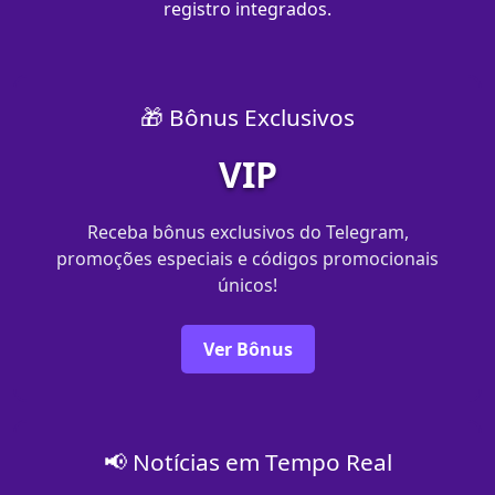
registro integrados.
🎁 Bônus Exclusivos
VIP
Receba bônus exclusivos do Telegram,
promoções especiais e códigos promocionais
únicos!
Ver Bônus
📢 Notícias em Tempo Real