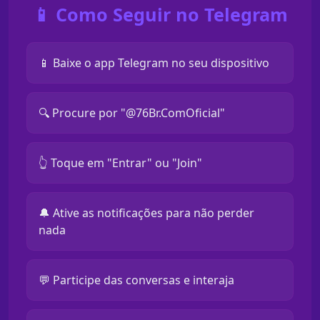
📱 Como Seguir no Telegram
📱 Baixe o app Telegram no seu dispositivo
🔍 Procure por "@76Br.ComOficial"
👆 Toque em "Entrar" ou "Join"
🔔 Ative as notificações para não perder
nada
💬 Participe das conversas e interaja