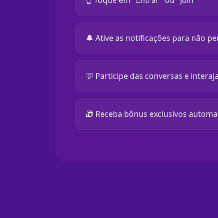
👆 Toque em "Entrar" ou "Join"
🔔 Ative as notificações para não p
💬 Participe das conversas e interaj
🎁 Receba bônus exclusivos autom