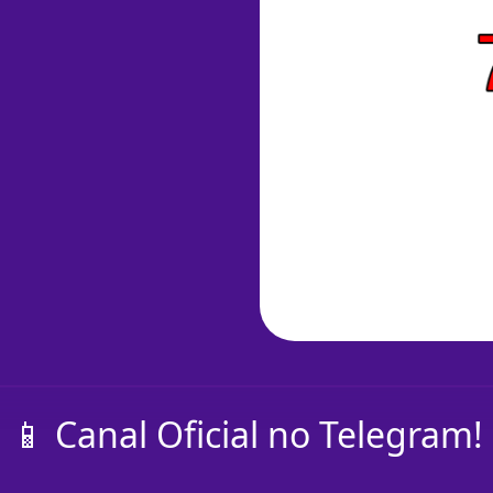
📱 Canal Oficial no Telegram!