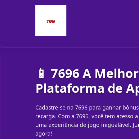
📱 7696 A Melhor
Plataforma de A
Cadastre-se na 7696 para ganhar bônus
recarga. Com a 7696, você tem acesso a
uma experiência de jogo inigualável. J
agora!