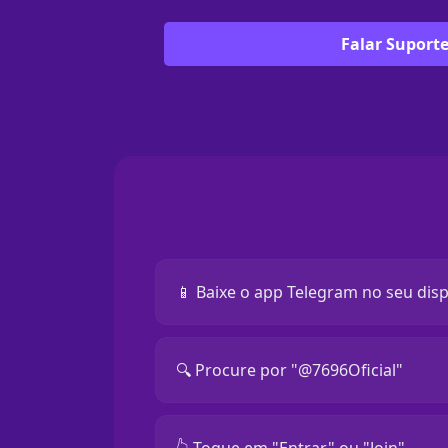
Falar Suport
📱 Baixe o app Telegram no seu disp
🔍 Procure por "@7696Oficial"