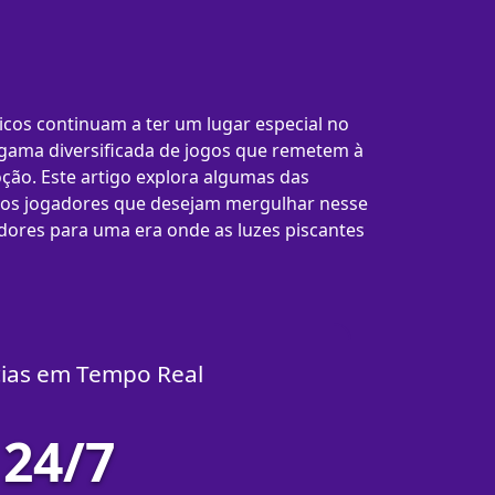
icos continuam a ter um lugar especial no
 gama diversificada de jogos que remetem à
ção. Este artigo explora algumas das
ra os jogadores que desejam mergulhar nesse
dores para uma era onde as luzes piscantes
cias em Tempo Real
24/7