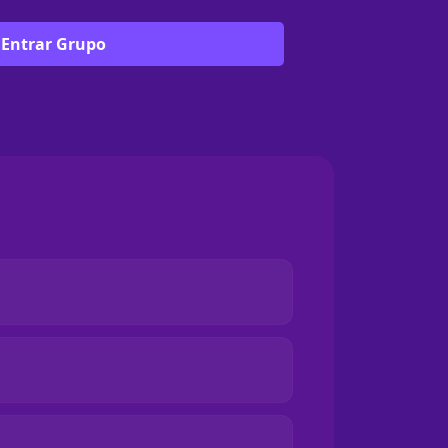
Entrar Grupo