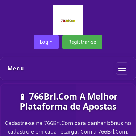
Login
Registrar-se
Menu
📱 766Brl.Com A Melhor
Plataforma de Apostas
Cadastre-se na 766Brl.Com para ganhar bônus no
cadastro e em cada recarga. Com a 766Brl.Com,