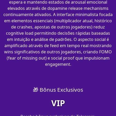
espera e mantendo estados de arousal emocional
elevados através de dopamine release mechanisms
continuamente ativados. A interface minimalista focada
em elementos essenciais (multiplicador atual, histórico
de crashes, apostas de outros jogadores) reduz
cognitive load permitindo decisões rápidas baseadas
em intuição e análise de padrões. O aspecto social é
amplificado através de feed em tempo real mostrando
wins significativos de outros jogadores, criando FOMO
(fear of missing out) e social proof que impulsionam
engagement.
🎁 Bônus Exclusivos
VIP