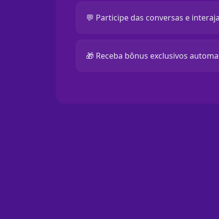
💬 Participe das conversas e interaj
🎁 Receba bônus exclusivos autom