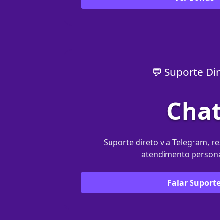
💬 Suporte Di
Cha
Suporte direto via Telegram, r
atendimento persona
Falar Suport