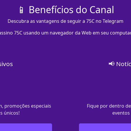
📱 Benefícios do Canal
Descubra as vantagens de seguir a 75C no Telegram
o cassino 75C usando um navegador da Web em seu computad
sivos
📢 Notí
m, promoções especiais
Fique por dentro d
s únicos!
eventos