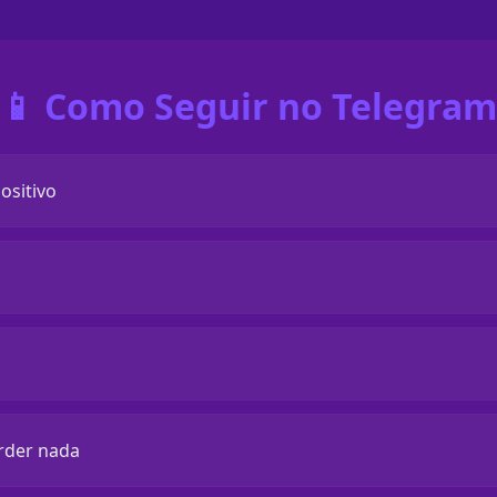
📱 Como Seguir no Telegram
ositivo
erder nada