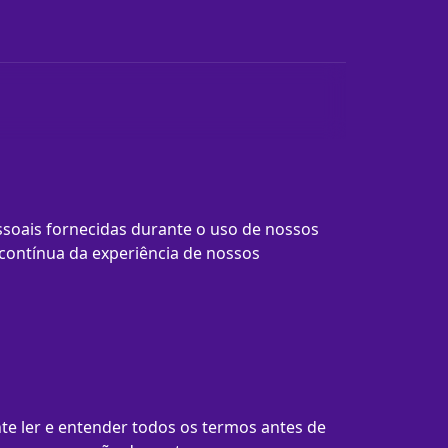
ssoais fornecidas durante o uso de nossos
 contínua da experiência de nossos
te ler e entender todos os termos antes de