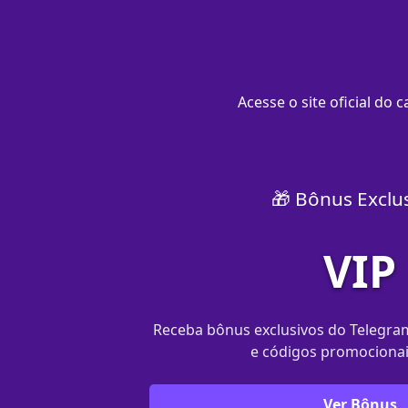
Acesse o site oficial d
🎁 Bônus Exclu
VIP
Receba bônus exclusivos do Telegra
e códigos promocionai
Ver Bônus