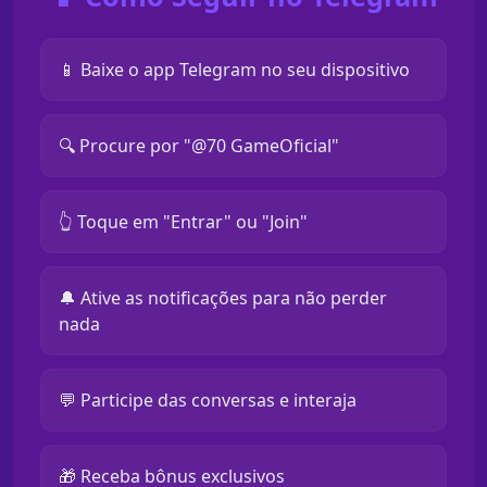
📱 Baixe o app Telegram no seu dispositivo
🔍 Procure por "@70 GameOficial"
👆 Toque em "Entrar" ou "Join"
🔔 Ative as notificações para não perder
nada
💬 Participe das conversas e interaja
🎁 Receba bônus exclusivos