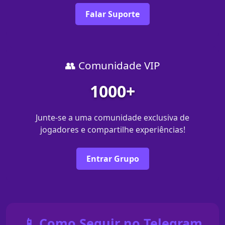
Falar Suporte
👥 Comunidade VIP
1000+
Junte-se a uma comunidade exclusiva de
jogadores e compartilhe experiências!
Entrar Grupo
📱 Como Seguir no Telegram