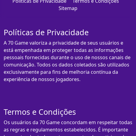
Políticas de Privacidade
Termos e Condições
Sitemap
Políticas de Privacidade
A 70 Game valoriza a privacidade de seus usuários e
está empenhada em proteger todas as informações
pessoais fornecidas durante o uso de nossos canais de
comunicação. Todos os dados coletados são utilizados
exclusivamente para fins de melhoria contínua da
experiência de nossos jogadores.
Termos e Condições
Os usuários da 70 Game concordam em respeitar todas
as regras e regulamentos estabelecidos. É importante