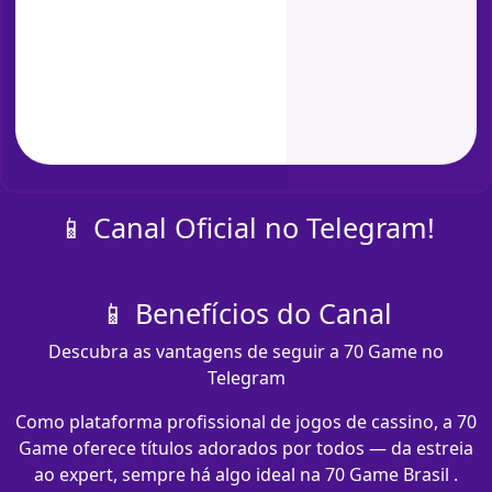
📱 Canal Oficial no Telegram!
📱 Benefícios do Canal
Descubra as vantagens de seguir a 70 Game no
Telegram
Como plataforma profissional de jogos de cassino, a 70
Game oferece títulos adorados por todos — da estreia
ao expert, sempre há algo ideal na 70 Game Brasil .