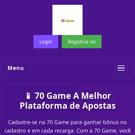
Login
Registrar-se
Menu
📱 70 Game A Melhor
Plataforma de Apostas
Cadastre-se na 70 Game para ganhar bônus no
cadastro e em cada recarga. Com a 70 Game, você