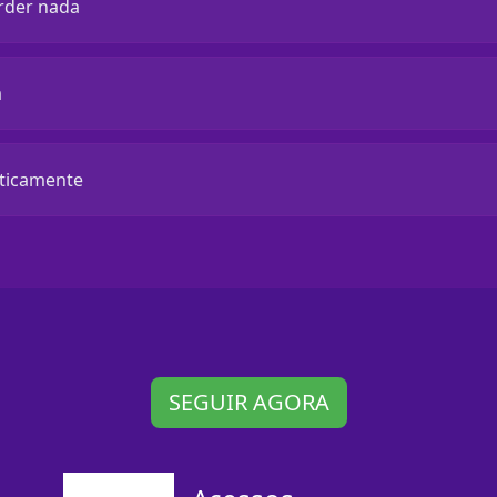
erder nada
a
aticamente
SEGUIR AGORA