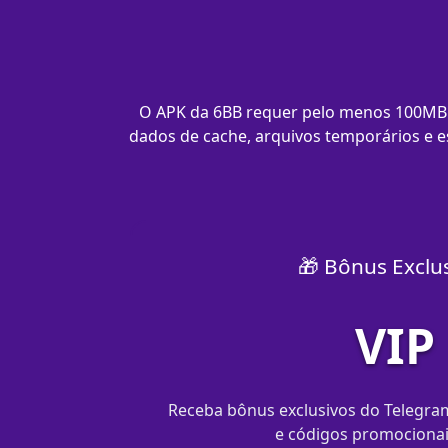
O APK da 6BB requer pelo menos 100MB de
dados de cache, arquivos temporários e 
🎁 Bônus Exclu
VIP
Receba bônus exclusivos do Telegra
e códigos promocionai