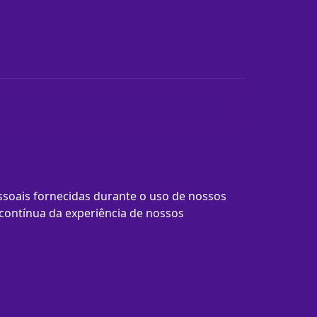
ssoais fornecidas durante o uso de nossos
 contínua da experiência de nossos