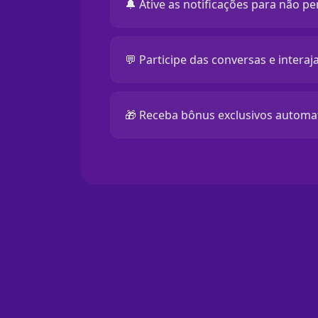
🔔 Ative as notificações para não p
💬 Participe das conversas e interaj
🎁 Receba bônus exclusivos autom