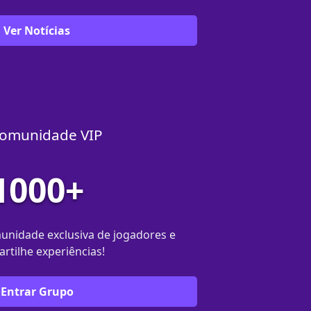
Ver Notícias
Comunidade VIP
1000+
unidade exclusiva de jogadores e
rtilhe experiências!
Entrar Grupo