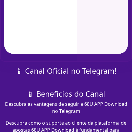
📱 Canal Oficial no Telegram!
📱 Benefícios do Canal
Descubra as vantagens de seguir a 68U APP Download
no Telegram
Descubra como o suporte ao cliente da plataforma de
apostas 68U APP Download é fundamental para