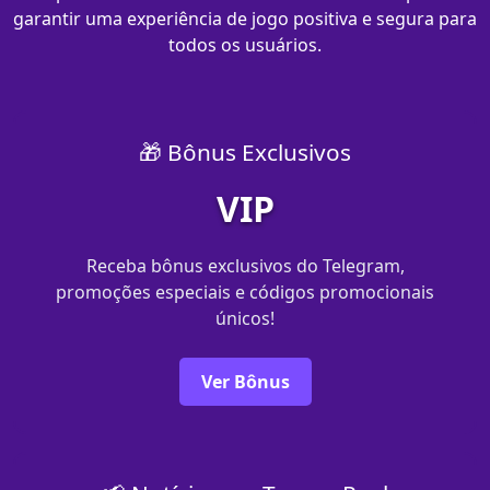
garantir uma experiência de jogo positiva e segura para
todos os usuários.
🎁 Bônus Exclusivos
VIP
Receba bônus exclusivos do Telegram,
promoções especiais e códigos promocionais
únicos!
Ver Bônus