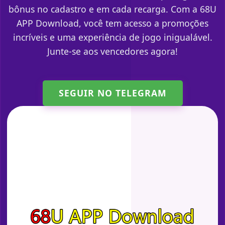
bônus no cadastro e em cada recarga. Com a 68U
APP Download, você tem acesso a promoções
incríveis e uma experiência de jogo inigualável.
Junte-se aos vencedores agora!
SEGUIR NO TELEGRAM