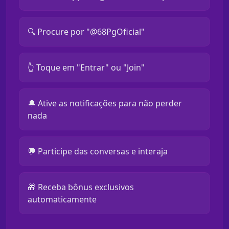
🔍 Procure por "@68PgOficial"
👆 Toque em "Entrar" ou "Join"
🔔 Ative as notificações para não perder
nada
💬 Participe das conversas e interaja
🎁 Receba bônus exclusivos
automaticamente