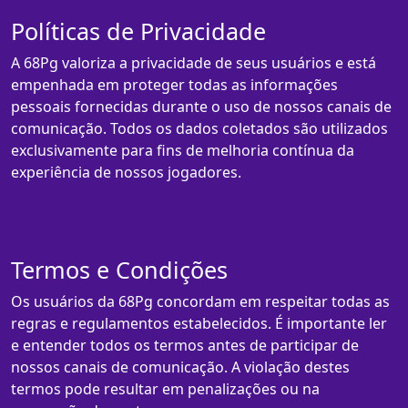
Políticas de Privacidade
A 68Pg valoriza a privacidade de seus usuários e está
empenhada em proteger todas as informações
pessoais fornecidas durante o uso de nossos canais de
comunicação. Todos os dados coletados são utilizados
exclusivamente para fins de melhoria contínua da
experiência de nossos jogadores.
Termos e Condições
Os usuários da 68Pg concordam em respeitar todas as
regras e regulamentos estabelecidos. É importante ler
e entender todos os termos antes de participar de
nossos canais de comunicação. A violação destes
termos pode resultar em penalizações ou na