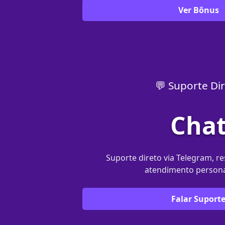
Ver Bônus
💬 Suporte Di
Cha
Suporte direto via Telegram, r
atendimento persona
Falar Suport