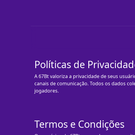
Políticas de Privacida
A 67Bt valoriza a privacidade de seus usuá
canais de comunicação. Todos os dados cole
jogadores.
Termos e Condições