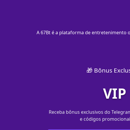
A 67Bt é a plataforma de entretenimento o
🎁 Bônus Exclu
VIP
Receba bônus exclusivos do Telegra
e códigos promocionai