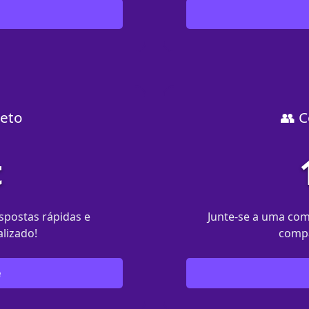
reto
👥 
t
espostas rápidas e
Junte-se a uma com
lizado!
compa
e