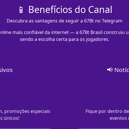
📱 Benefícios do Canal
Descubra as vantagens de seguir a 67Bt no Telegram
nline mais confiável da internet — a 67Bt Brasil construiu
sendo a escolha certa para os jogadores.
sivos
📢 Notí
m, promoções especiais
Fique por dentro d
s únicos!
eventos 