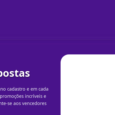
postas
 no cadastro e em cada
 promoções incríveis e
unte-se aos vencedores