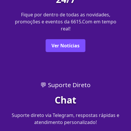
Fique por dentro de todas as novidades,
promoções e eventos da 6615.Com em tempo
real!
Ver Notícias
💬 Suporte Direto
Chat
Suporte direto via Telegram, respostas rápidas e
atendimento personalizado!