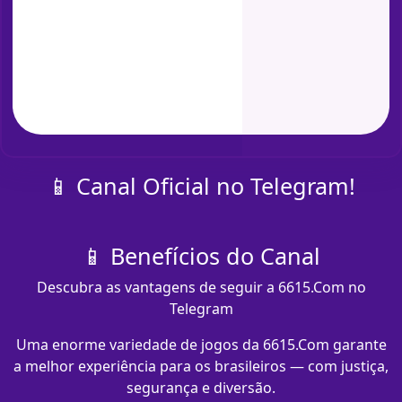
📱 Canal Oficial no Telegram!
📱 Benefícios do Canal
Descubra as vantagens de seguir a 6615.Com no
Telegram
Uma enorme variedade de jogos da 6615.Com garante
a melhor experiência para os brasileiros — com justiça,
segurança e diversão.