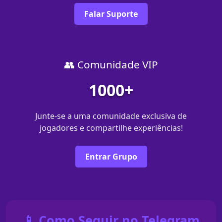
Falar Suporte
👥 Comunidade VIP
1000+
Junte-se a uma comunidade exclusiva de
jogadores e compartilhe experiências!
Entrar Grupo
📱 Como Seguir no Telegram