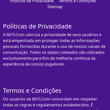
Políticas de Privacidade
Termos e Condições
Sitemap
Políticas de Privacidade
A 6615.Com valoriza a privacidade de seus usuários e
está empenhada em proteger todas as informações
pessoais fornecidas durante o uso de nossos canais de
comunicação. Todos os dados coletados são utilizados
exclusivamente para fins de melhoria contínua da
experiência de nossos jogadores.
Termos e Condições
Os usuários da 6615.Com concordam em respeitar
todas as regras e regulamentos estabelecidos. É