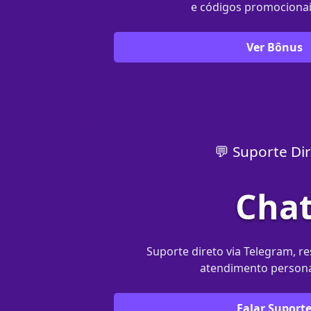
e códigos promocionai
Ver Bônus
💬 Suporte Di
Cha
Suporte direto via Telegram, r
atendimento persona
Falar Suport