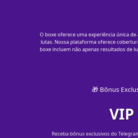
O boxe oferece uma experiência única de a
lutas. Nossa plataforma oferece cobertur
boxe incluem não apenas resultados de l
🎁 Bônus Exclu
VIP
Receba bônus exclusivos do Telegra