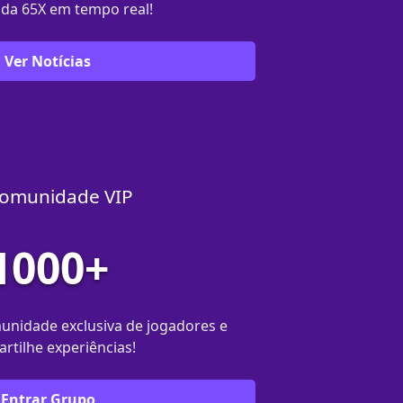
 da 65X em tempo real!
Ver Notícias
Comunidade VIP
1000+
unidade exclusiva de jogadores e
rtilhe experiências!
Entrar Grupo