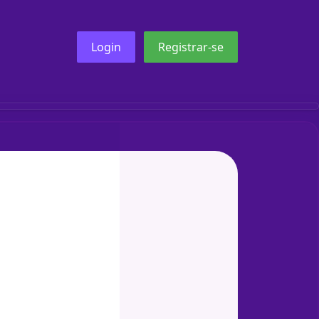
Login
Registrar-se