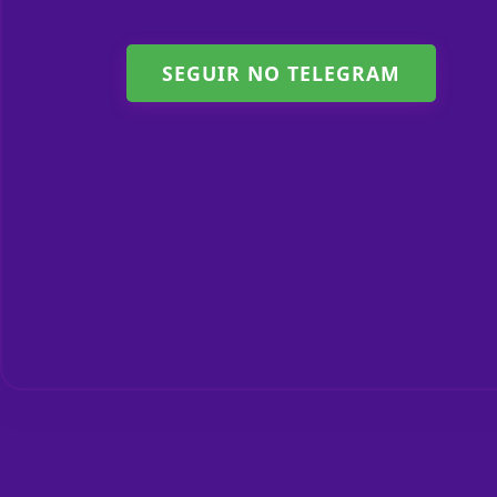
SEGUIR NO TELEGRAM