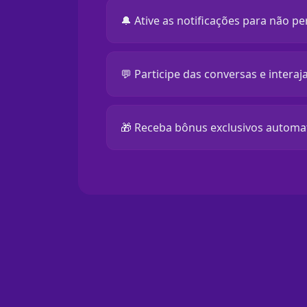
🔔 Ative as notificações para não p
💬 Participe das conversas e interaj
🎁 Receba bônus exclusivos autom