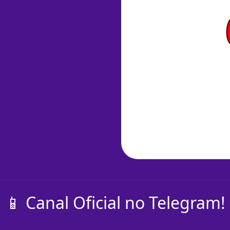
📱 Canal Oficial no Telegram!