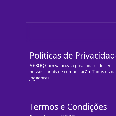
Políticas de Privacida
A 63QQ.Com valoriza a privacidade de seus
nossos canais de comunicação. Todos os dad
jogadores.
Termos e Condições