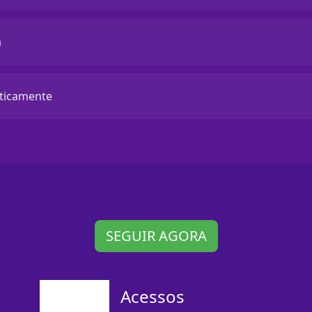
a
aticamente
SEGUIR AGORA
Acessos