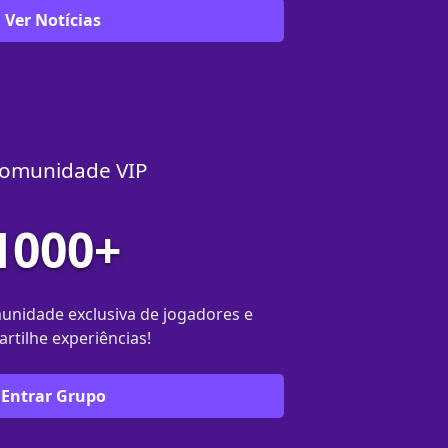
Ver Notícias
Comunidade VIP
1000+
unidade exclusiva de jogadores e
rtilhe experiências!
Entrar Grupo