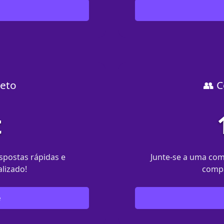
reto
👥 
t
espostas rápidas e
Junte-se a uma com
lizado!
compa
e