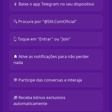
📱 Baixe o app Telegram no seu dispositivo
🔍 Procure por "@5Xt.ComOficial"
👆 Toque em "Entrar" ou "Join"
🔔 Ative as notificações para não perder
nada
💬 Participe das conversas e interaja
🎁 Receba bônus exclusivos
automaticamente