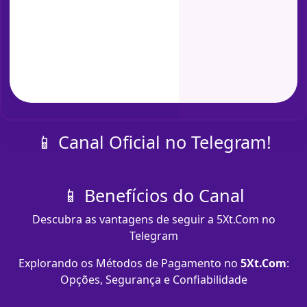
📱 Canal Oficial no Telegram!
📱 Benefícios do Canal
Descubra as vantagens de seguir a 5Xt.Com no
Telegram
Explorando os Métodos de Pagamento no
5Xt.Com
:
Opções, Segurança e Confiabilidade