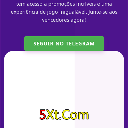
tem acesso a promoções incríveis e uma
experiência de jogo inigualável. Junte-se aos
vencedores agora!
SEGUIR NO TELEGRAM