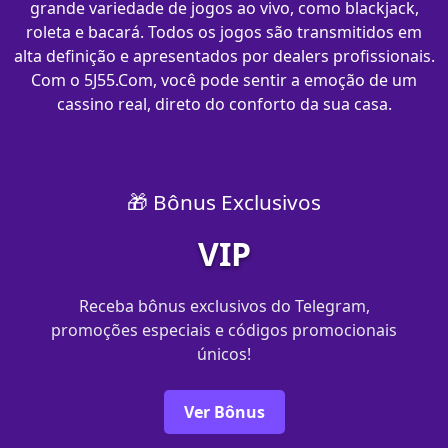
grande variedade de jogos ao vivo, como blackjack,
roleta e bacará. Todos os jogos são transmitidos em
alta definição e apresentados por dealers profissionais.
Com o 5J55.Com, você pode sentir a emoção de um
cassino real, direto do conforto da sua casa.
🎁 Bônus Exclusivos
VIP
Receba bônus exclusivos do Telegram,
promoções especiais e códigos promocionais
únicos!
Ver Bônus