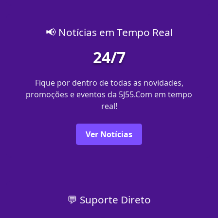
📢 Notícias em Tempo Real
24/7
Fique por dentro de todas as novidades,
promoções e eventos da 5J55.Com em tempo
real!
Ver Notícias
💬 Suporte Direto