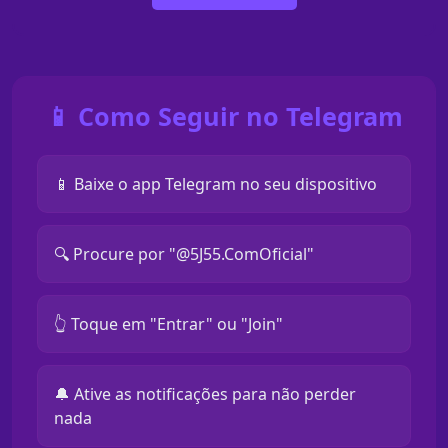
📱 Como Seguir no Telegram
📱 Baixe o app Telegram no seu dispositivo
🔍 Procure por "@5J55.ComOficial"
👆 Toque em "Entrar" ou "Join"
🔔 Ative as notificações para não perder
nada