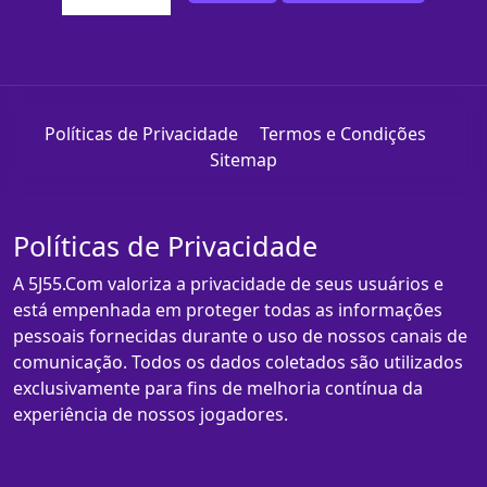
Políticas de Privacidade
Termos e Condições
Sitemap
Políticas de Privacidade
A 5J55.Com valoriza a privacidade de seus usuários e
está empenhada em proteger todas as informações
pessoais fornecidas durante o uso de nossos canais de
comunicação. Todos os dados coletados são utilizados
exclusivamente para fins de melhoria contínua da
experiência de nossos jogadores.