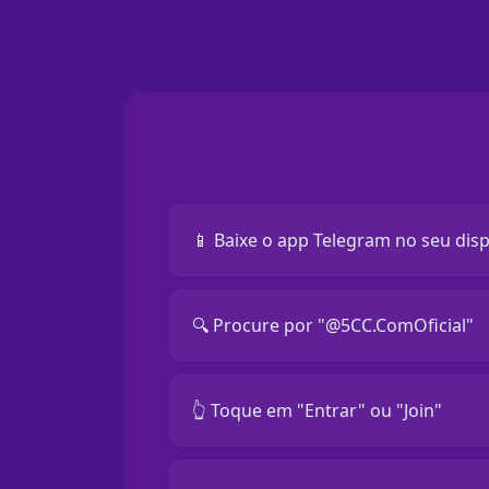
📱 Baixe o app Telegram no seu disp
🔍 Procure por "@5CC.ComOficial"
👆 Toque em "Entrar" ou "Join"