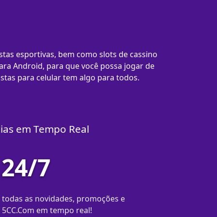
stas esportivas, bem como slots de cassino
para Android, para que você possa jogar de
tas para celular tem algo para todos.
cias em Tempo Real
24/7
e todas as novidades, promoções e
 5CC.Com em tempo real!