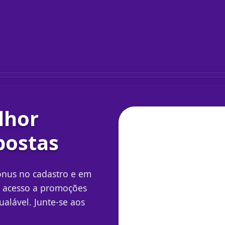
lhor
postas
ônus no cadastro e em
m acesso a promoções
ualável. Junte-se aos