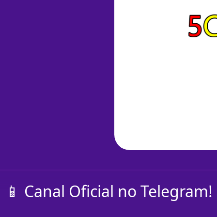
📱 Canal Oficial no Telegram!