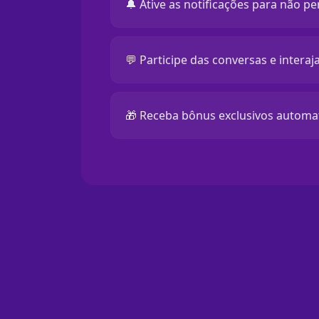
🔔 Ative as notificações para não p
💬 Participe das conversas e interaj
🎁 Receba bônus exclusivos autom