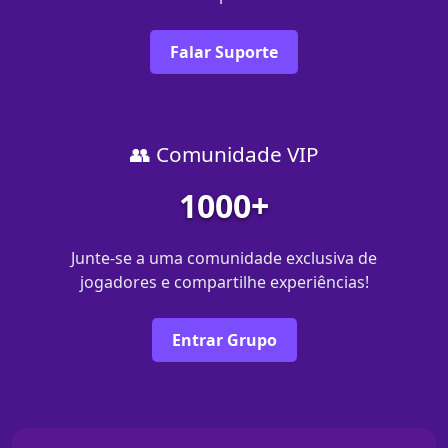
Falar Suporte
👥 Comunidade VIP
1000+
Junte-se a uma comunidade exclusiva de
jogadores e compartilhe experiências!
Entrar Grupo