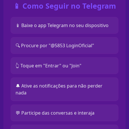
📱 Como Seguir no Telegram
📱 Baixe o app Telegram no seu dispositivo
🔍 Procure por "@5853 LoginOficial"
👆 Toque em "Entrar" ou "Join"
🔔 Ative as notificações para não perder
nada
💬 Participe das conversas e interaja