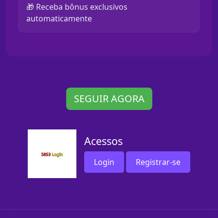
🎁 Receba bônus exclusivos
automaticamente
SEGUIR AGORA
Acessos
Login
Registrar-se