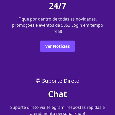
24/7
Fique por dentro de todas as novidades,
promoções e eventos da 5853 Login em tempo
real!
Ver Notícias
💬 Suporte Direto
Chat
Suporte direto via Telegram, respostas rápidas e
atendimento personalizado!