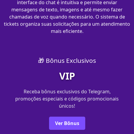
interface do chat é intuitiva e permite enviar
mensagens de texto, imagens e até mesmo fazer
chamadas de voz quando necessário. O sistema de
tickets organiza suas solicitações para um atendimento
mais eficiente.
🎁 Bônus Exclusivos
VIP
Receba bônus exclusivos do Telegram,
promoções especiais e códigos promocionais
únicos!
Ver Bônus