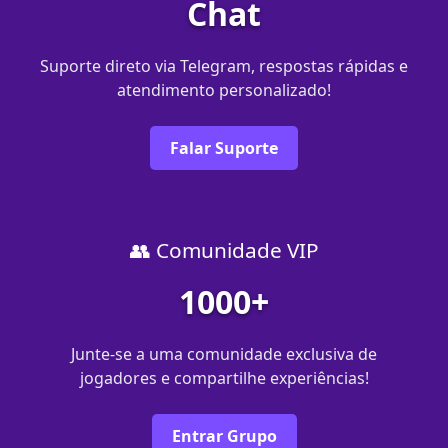
Chat
Suporte direto via Telegram, respostas rápidas e
atendimento personalizado!
Falar Suporte
👥 Comunidade VIP
1000+
Junte-se a uma comunidade exclusiva de
jogadores e compartilhe experiências!
Entrar Grupo