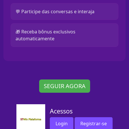
💬 Participe das conversas e interaja
🎁 Receba bônus exclusivos
automaticamente
SEGUIR AGORA
Acessos
Login
Registrar-se