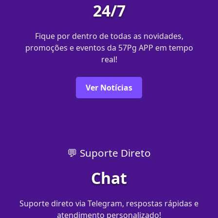
24/7
Fique por dentro de todas as novidades,
promoções e eventos da 57Pg APP em tempo
real!
Ver Notícias
💬 Suporte Direto
Chat
Suporte direto via Telegram, respostas rápidas e
atendimento personalizado!