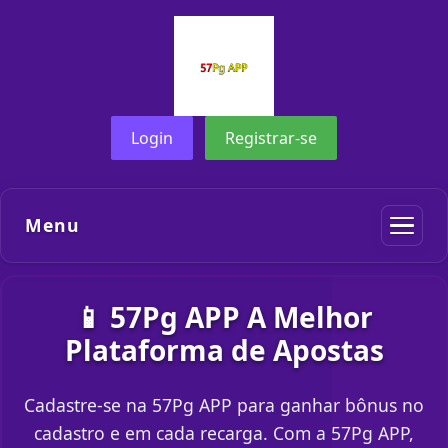
Login
Registrar-se
Menu
📱 57Pg APP A Melhor
Plataforma de Apostas
Cadastre-se na 57Pg APP para ganhar bônus no
cadastro e em cada recarga. Com a 57Pg APP,