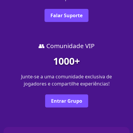
Falar Suporte
👥 Comunidade VIP
1000+
Junte-se a uma comunidade exclusiva de
jogadores e compartilhe experiências!
Entrar Grupo