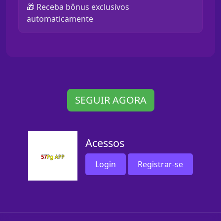
🎁 Receba bônus exclusivos
automaticamente
SEGUIR AGORA
Acessos
Login
Registrar-se