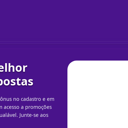
elhor
postas
bônus no cadastro e em
em acesso a promoções
ualável. Junte-se aos