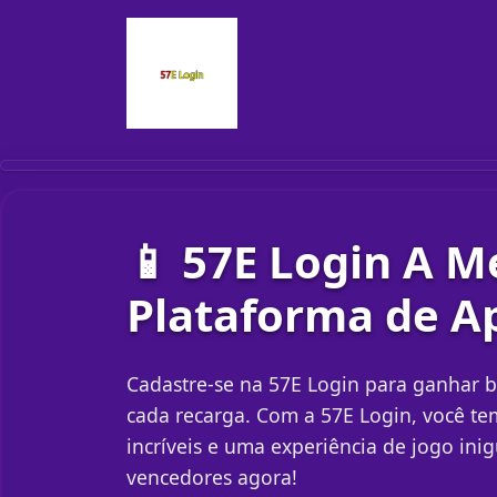
📱 57E Login A M
Plataforma de A
Cadastre-se na 57E Login para ganhar 
cada recarga. Com a 57E Login, você t
incríveis e uma experiência de jogo inig
vencedores agora!