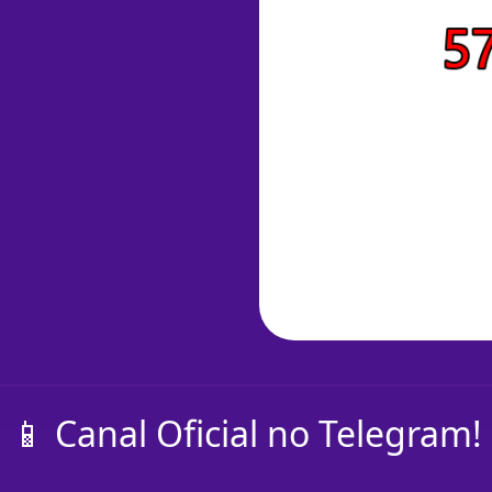
📱 Canal Oficial no Telegram!