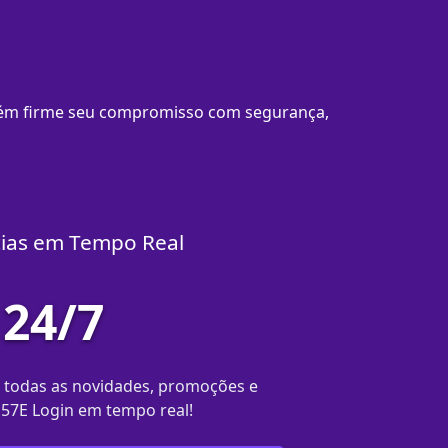
antém firme seu compromisso com segurança,
cias em Tempo Real
24/7
e todas as novidades, promoções e
 57E Login em tempo real!