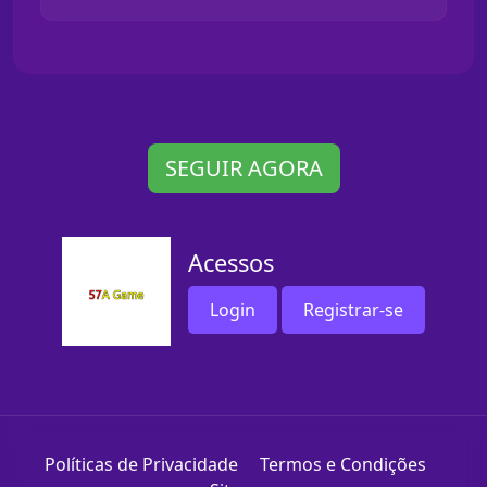
SEGUIR AGORA
Acessos
Login
Registrar-se
Políticas de Privacidade
Termos e Condições