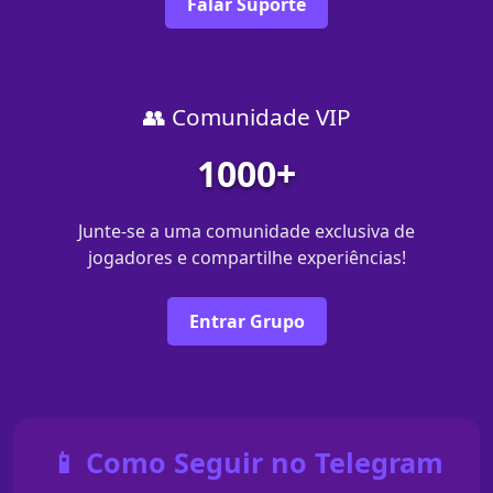
Falar Suporte
👥 Comunidade VIP
1000+
Junte-se a uma comunidade exclusiva de
jogadores e compartilhe experiências!
Entrar Grupo
📱 Como Seguir no Telegram