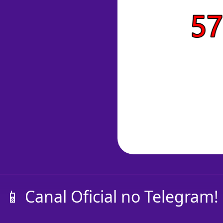
📱 Canal Oficial no Telegram!