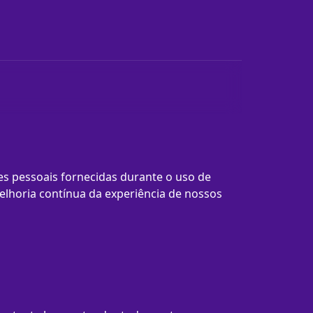
es pessoais fornecidas durante o uso de
elhoria contínua da experiência de nossos