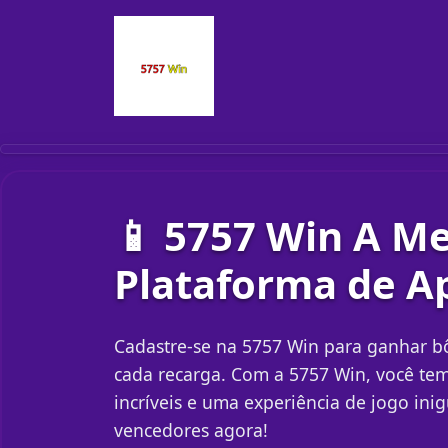
📱 5757 Win A M
Plataforma de A
Cadastre-se na 5757 Win para ganhar b
cada recarga. Com a 5757 Win, você te
incríveis e uma experiência de jogo inig
vencedores agora!