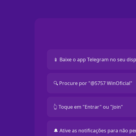
📱 Baixe o app Telegram no seu disp
🔍 Procure por "@5757 WinOficial"
👆 Toque em "Entrar" ou "Join"
🔔 Ative as notificações para não p