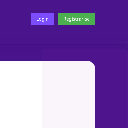
Login
Registrar-se