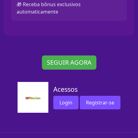
🎁 Receba bônus exclusivos
automaticamente
SEGUIR AGORA
Acessos
Login
Registrar-se