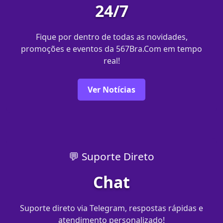
24/7
Fique por dentro de todas as novidades,
promoções e eventos da 567Bra.Com em tempo
real!
Ver Notícias
💬 Suporte Direto
Chat
Suporte direto via Telegram, respostas rápidas e
atendimento personalizado!