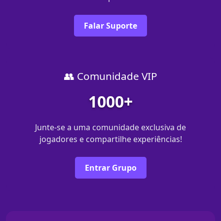
Falar Suporte
👥 Comunidade VIP
1000+
Junte-se a uma comunidade exclusiva de
jogadores e compartilhe experiências!
Entrar Grupo