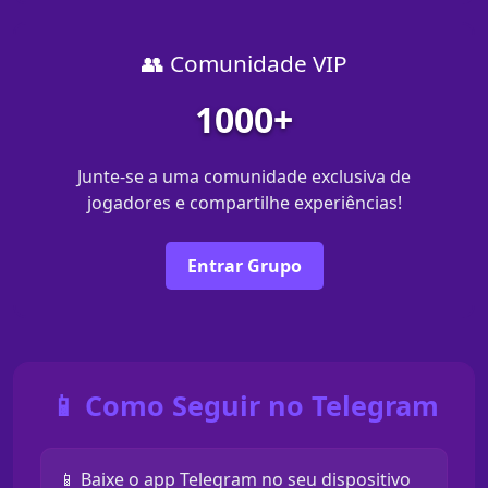
👥 Comunidade VIP
1000+
Junte-se a uma comunidade exclusiva de
jogadores e compartilhe experiências!
Entrar Grupo
📱 Como Seguir no Telegram
📱 Baixe o app Telegram no seu dispositivo