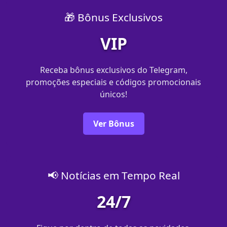
🎁 Bônus Exclusivos
VIP
Receba bônus exclusivos do Telegram,
promoções especiais e códigos promocionais
únicos!
Ver Bônus
📢 Notícias em Tempo Real
24/7