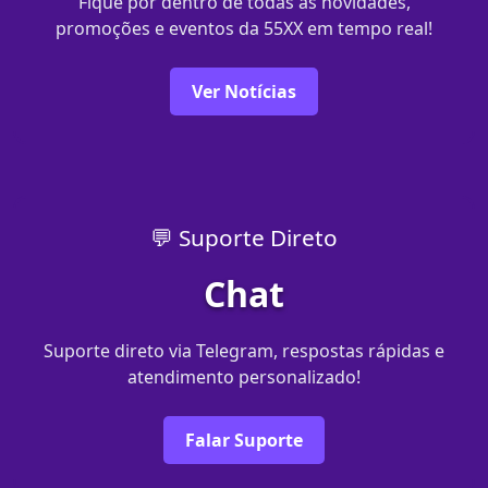
Fique por dentro de todas as novidades,
promoções e eventos da 55XX em tempo real!
Ver Notícias
💬 Suporte Direto
Chat
Suporte direto via Telegram, respostas rápidas e
atendimento personalizado!
Falar Suporte