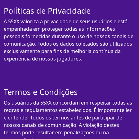
Políticas de Privacidade
A 55XX valoriza a privacidade de seus usuários e está
empenhada em proteger todas as informações
pessoais fornecidas durante o uso de nossos canais de
comunicação. Todos os dados coletados são utilizados
exclusivamente para fins de melhoria contínua da
experiência de nossos jogadores.
Termos e Condições
Os usuários da 55XX concordam em respeitar todas as
regras e regulamentos estabelecidos. É importante ler
e entender todos os termos antes de participar de
nossos canais de comunicação. A violação destes
termos pode resultar em penalizações ou na