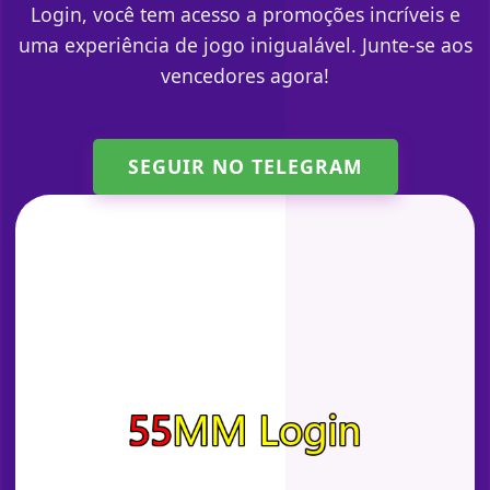
Login, você tem acesso a promoções incríveis e
uma experiência de jogo inigualável. Junte-se aos
vencedores agora!
SEGUIR NO TELEGRAM