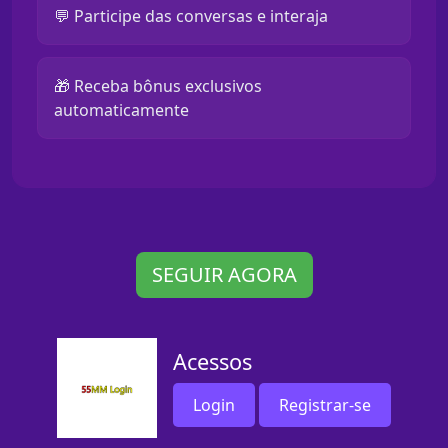
💬 Participe das conversas e interaja
🎁 Receba bônus exclusivos
automaticamente
SEGUIR AGORA
Acessos
Login
Registrar-se