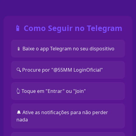
📱 Como Seguir no Telegram
📱 Baixe o app Telegram no seu dispositivo
🔍 Procure por "@55MM LoginOficial"
👆 Toque em "Entrar" ou "Join"
🔔 Ative as notificações para não perder
nada