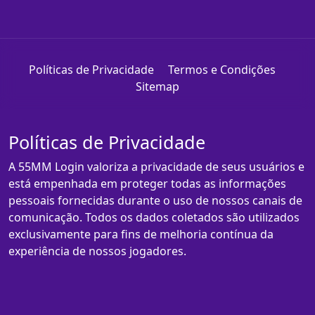
Políticas de Privacidade
Termos e Condições
Sitemap
Políticas de Privacidade
A 55MM Login valoriza a privacidade de seus usuários e
está empenhada em proteger todas as informações
pessoais fornecidas durante o uso de nossos canais de
comunicação. Todos os dados coletados são utilizados
exclusivamente para fins de melhoria contínua da
experiência de nossos jogadores.