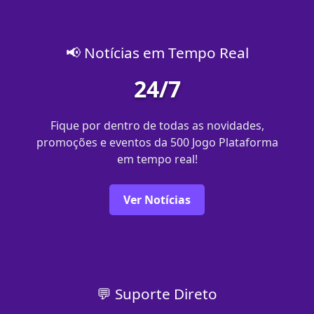
📢 Notícias em Tempo Real
24/7
Fique por dentro de todas as novidades,
promoções e eventos da 500 Jogo Plataforma
em tempo real!
Ver Notícias
💬 Suporte Direto