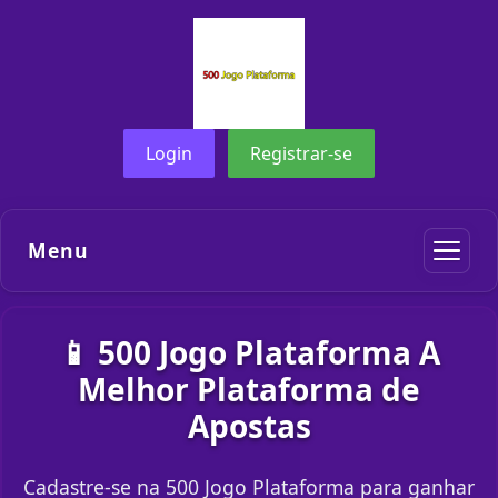
Login
Registrar-se
Menu
📱 500 Jogo Plataforma A
Melhor Plataforma de
Apostas
Cadastre-se na 500 Jogo Plataforma para ganhar