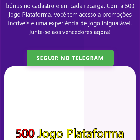
bônus no cadastro e em cada recarga. Com a 500
Jogo Plataforma, você tem acesso a promoções
incríveis e uma experiência de jogo inigualável.
Junte-se aos vencedores agora!
SEGUIR NO TELEGRAM