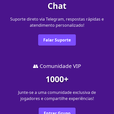
Chat
Suporte direto via Telegram, respostas rápidas e
atendimento personalizado!
Falar Suporte
👥 Comunidade VIP
1000+
Junte-se a uma comunidade exclusiva de
jogadores e compartilhe experiências!
Entrar Grupo