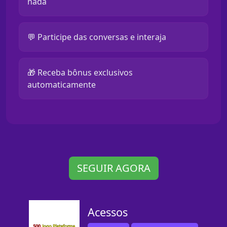
nada
💬 Participe das conversas e interaja
🎁 Receba bônus exclusivos
automaticamente
SEGUIR AGORA
Acessos