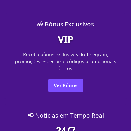
🎁 Bônus Exclusivos
VIP
Receba bônus exclusivos do Telegram,
promoções especiais e códigos promocionais
únicos!
Ver Bônus
📢 Notícias em Tempo Real
24/7