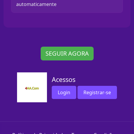
automaticamente
SEGUIR AGORA
Acessos
Login
Registrar-se