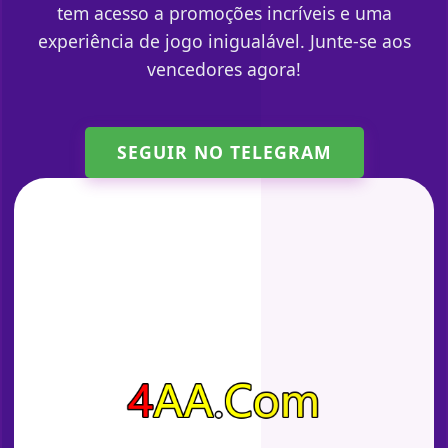
tem acesso a promoções incríveis e uma
experiência de jogo inigualável. Junte-se aos
vencedores agora!
SEGUIR NO TELEGRAM