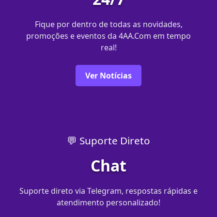
Fique por dentro de todas as novidades,
promoções e eventos da 4AA.Com em tempo
real!
Ver Notícias
💬 Suporte Direto
Chat
Suporte direto via Telegram, respostas rápidas e
atendimento personalizado!