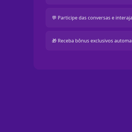
💬 Participe das conversas e interaj
🎁 Receba bônus exclusivos autom