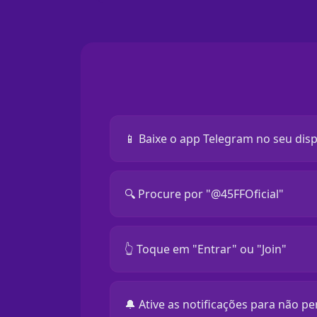
📱 Baixe o app Telegram no seu disp
🔍 Procure por "@45FFOficial"
👆 Toque em "Entrar" ou "Join"
🔔 Ative as notificações para não p