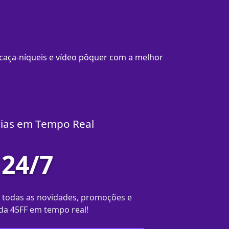
, caça-níqueis e vídeo pôquer com a melhor
cias em Tempo Real
24/7
e todas as novidades, promoções e
da 45FF em tempo real!