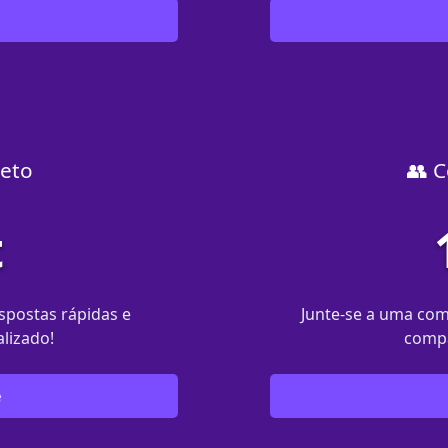
reto
👥 
t
espostas rápidas e
Junte-se a uma com
lizado!
compa
e