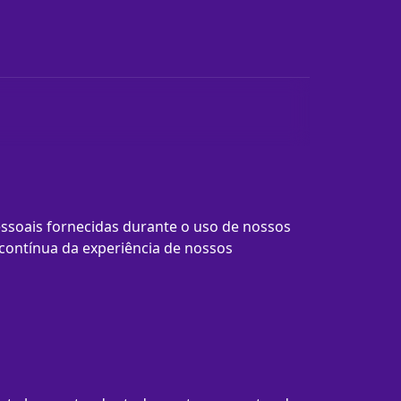
essoais fornecidas durante o uso de nossos
 contínua da experiência de nossos