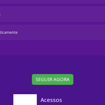
a
aticamente
SEGUIR AGORA
Acessos