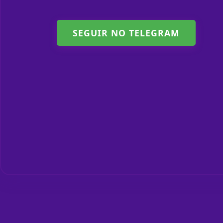
SEGUIR NO TELEGRAM