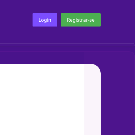
Login
Registrar-se