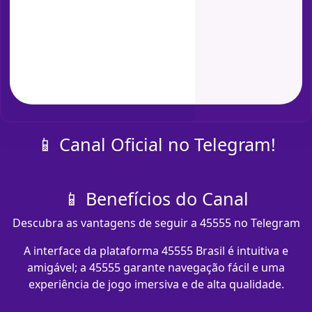
📱 Canal Oficial no Telegram!
📱 Benefícios do Canal
Descubra as vantagens de seguir a 45555 no Telegram
A interface da plataforma 45555 Brasil é intuitiva e
amigável; a 45555 garante navegação fácil e uma
experiência de jogo imersiva e de alta qualidade.