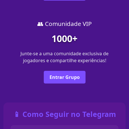
👥 Comunidade VIP
1000+
Junte-se a uma comunidade exclusiva de
jogadores e compartilhe experiências!
Entrar Grupo
📱 Como Seguir no Telegram