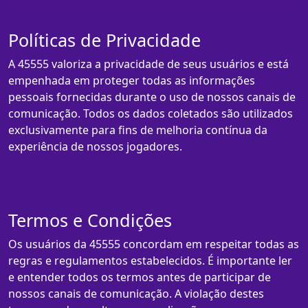
Políticas de Privacidade
A 45555 valoriza a privacidade de seus usuários e está
empenhada em proteger todas as informações
pessoais fornecidas durante o uso de nossos canais de
comunicação. Todos os dados coletados são utilizados
exclusivamente para fins de melhoria contínua da
experiência de nossos jogadores.
Termos e Condições
Os usuários da 45555 concordam em respeitar todas as
regras e regulamentos estabelecidos. É importante ler
e entender todos os termos antes de participar de
nossos canais de comunicação. A violação destes