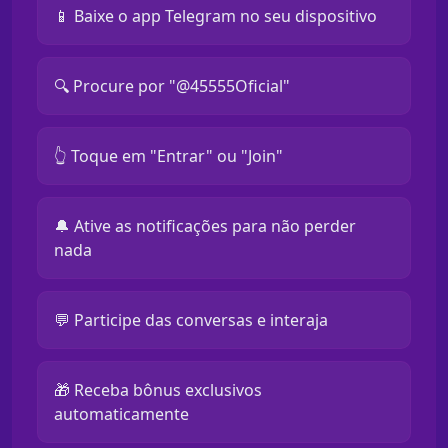
📱 Baixe o app Telegram no seu dispositivo
🔍 Procure por "@45555Oficial"
👆 Toque em "Entrar" ou "Join"
🔔 Ative as notificações para não perder
nada
💬 Participe das conversas e interaja
🎁 Receba bônus exclusivos
automaticamente