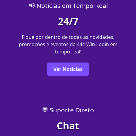
📢 Notícias em Tempo Real
24/7
Fique por dentro de todas as novidades,
promoções e eventos da 444 Win Login em
tempo real!
Ver Notícias
💬 Suporte Direto
Chat