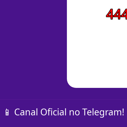
📱 Canal Oficial no Telegram!