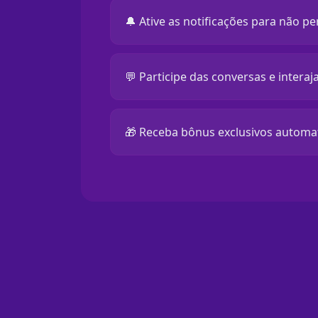
🔔 Ative as notificações para não p
💬 Participe das conversas e interaj
🎁 Receba bônus exclusivos autom