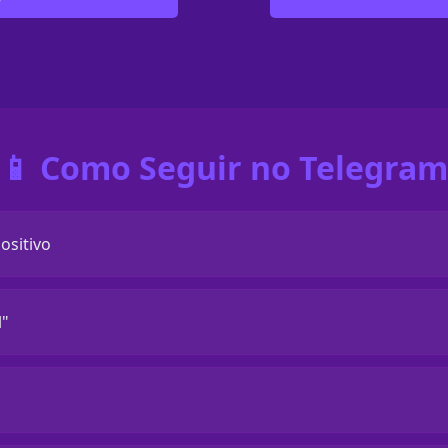
📱 Como Seguir no Telegram
ositivo
l"