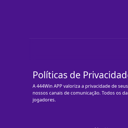
Políticas de Privacida
A 444Win APP valoriza a privacidade de seu
nossos canais de comunicação. Todos os dad
jogadores.