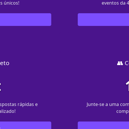
s únicos!
eventos da 
reto
👥 
t
espostas rápidas e
Junte-se a uma com
lizado!
compa
e