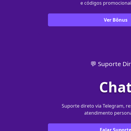
e códigos promocionai
Ver Bônus
💬 Suporte Di
Cha
Suporte direto via Telegram, r
atendimento persona
Falar Suport