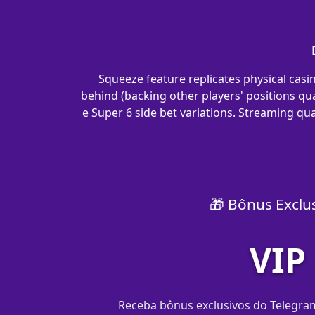
Squeeze feature replicates physical casi
behind (backing other players' positions qu
e Super 6 side bet variations. Streaming qu
🎁 Bônus Exclu
VIP
Receba bônus exclusivos do Telegra