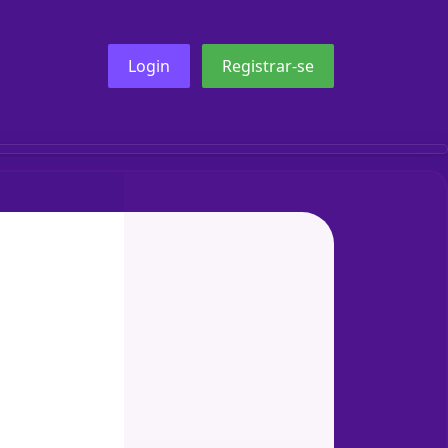
Login
Registrar-se