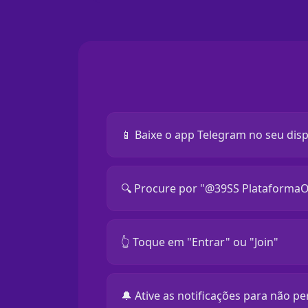
📱 Baixe o app Telegram no seu disp
🔍 Procure por "@39SS PlataformaOf
👆 Toque em "Entrar" ou "Join"
🔔 Ative as notificações para não p