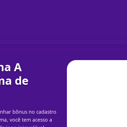
ma A
ma de
anhar bônus no cadastro
ma, você tem acesso a