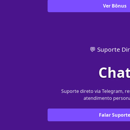
Ver Bônus
💬 Suporte Di
Cha
Suporte direto via Telegram, r
atendimento persona
Falar Suport