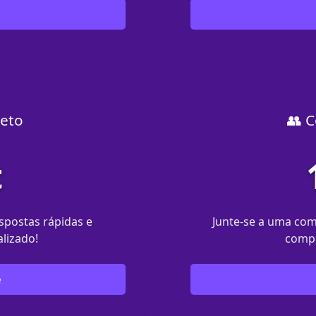
reto
👥 
t
espostas rápidas e
Junte-se a uma com
lizado!
compa
e