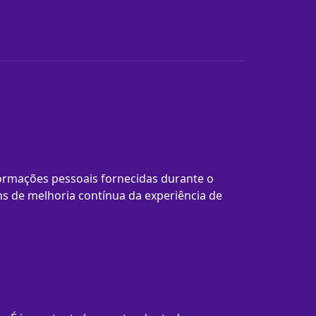
formações pessoais fornecidas durante o
ns de melhoria contínua da experiência de