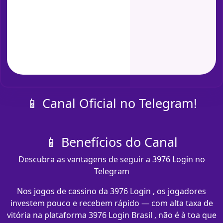
📱 Canal Oficial no Telegram!
📱 Benefícios do Canal
Descubra as vantagens de seguir a 3976 Login no
Telegram
Nos jogos de cassino da 3976 Login , os jogadores
investem pouco e recebem rápido — com alta taxa de
vitória na plataforma 3976 Login Brasil , não é à toa que