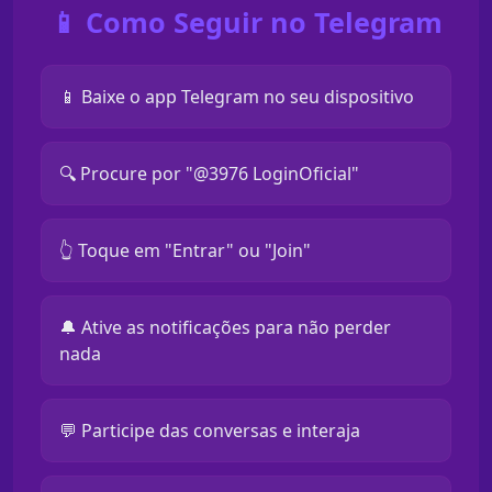
📱 Como Seguir no Telegram
📱 Baixe o app Telegram no seu dispositivo
🔍 Procure por "@3976 LoginOficial"
👆 Toque em "Entrar" ou "Join"
🔔 Ative as notificações para não perder
nada
💬 Participe das conversas e interaja