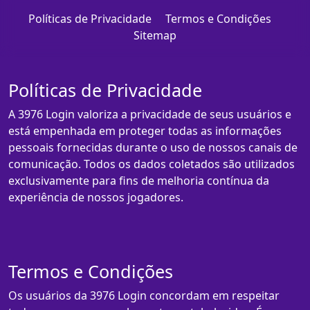
Políticas de Privacidade
Termos e Condições
Sitemap
Políticas de Privacidade
A 3976 Login valoriza a privacidade de seus usuários e
está empenhada em proteger todas as informações
pessoais fornecidas durante o uso de nossos canais de
comunicação. Todos os dados coletados são utilizados
exclusivamente para fins de melhoria contínua da
experiência de nossos jogadores.
Termos e Condições
Os usuários da 3976 Login concordam em respeitar