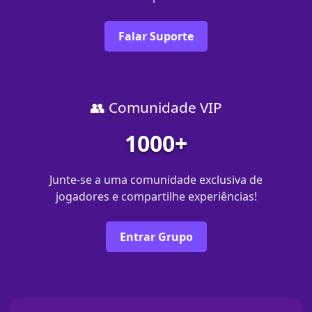
Falar Suporte
👥 Comunidade VIP
1000+
Junte-se a uma comunidade exclusiva de
jogadores e compartilhe experiências!
Entrar Grupo