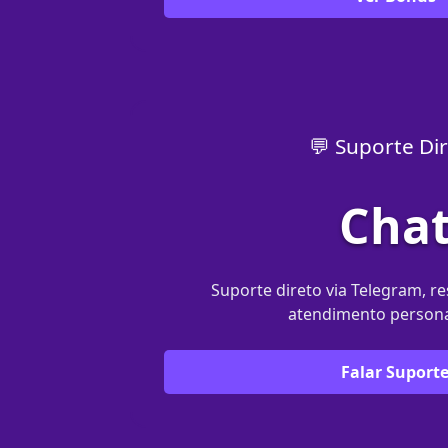
💬 Suporte Di
Cha
Suporte direto via Telegram, r
atendimento persona
Falar Suport