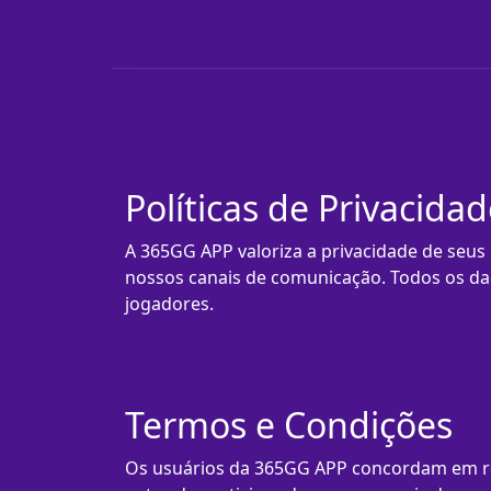
Políticas de Privacida
A 365GG APP valoriza a privacidade de seu
nossos canais de comunicação. Todos os dad
jogadores.
Termos e Condições
Os usuários da 365GG APP concordam em res