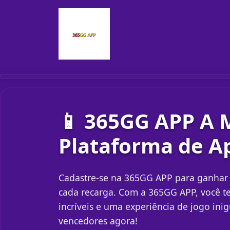
📱 365GG APP A 
Plataforma de A
Cadastre-se na 365GG APP para ganhar
cada recarga. Com a 365GG APP, você 
incríveis e uma experiência de jogo inig
vencedores agora!