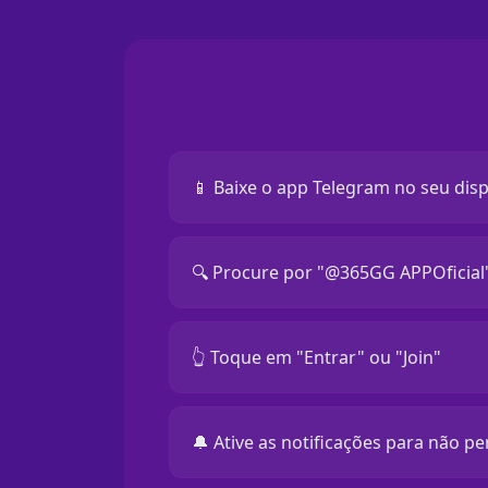
📱 Baixe o app Telegram no seu disp
🔍 Procure por "@365GG APPOficial
👆 Toque em "Entrar" ou "Join"
🔔 Ative as notificações para não p