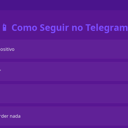
📱 Como Seguir no Telegram
ositivo
"
erder nada