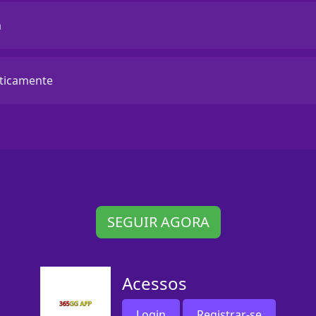
a
aticamente
SEGUIR AGORA
Acessos
Login
Registrar-se