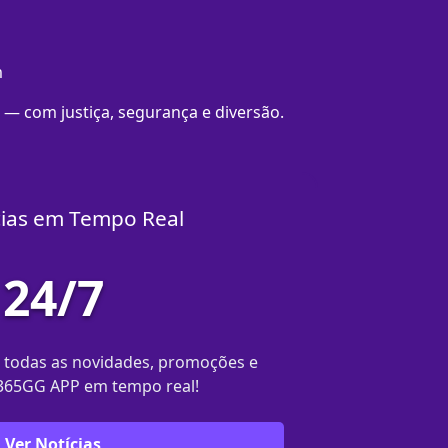
m
— com justiça, segurança e diversão.
cias em Tempo Real
24/7
e todas as novidades, promoções e
365GG APP em tempo real!
Ver Notícias