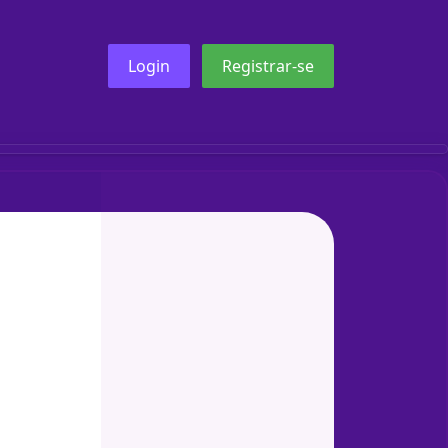
Login
Registrar-se