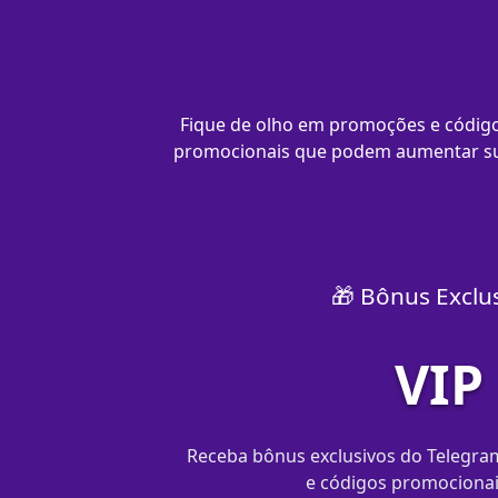
Fique de olho em promoções e código
promocionais que podem aumentar sua
🎁 Bônus Exclu
VIP
Receba bônus exclusivos do Telegra
e códigos promocionai