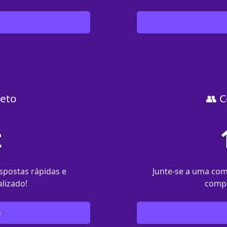
reto
👥 
t
espostas rápidas e
Junte-se a uma com
lizado!
compa
e