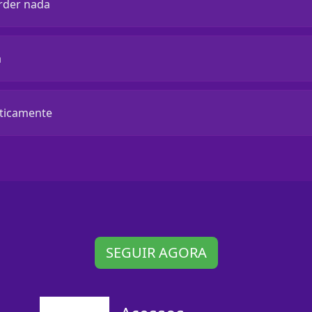
erder nada
a
aticamente
SEGUIR AGORA