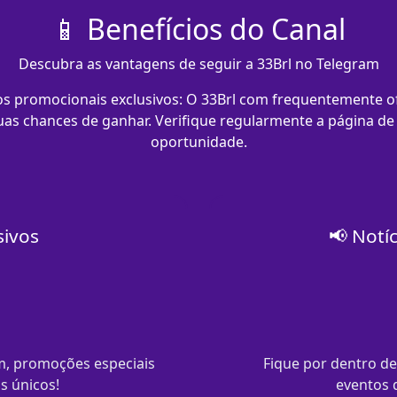
📱 Benefícios do Canal
Descubra as vantagens de seguir a 33Brl no Telegram
s promocionais exclusivos: O 33Brl com​ frequentemente o
s chances de ganhar. Verifique regularmente a página 
oportunidade.
sivos
📢 Notí
m, promoções especiais
Fique por dentro d
s únicos!
eventos 