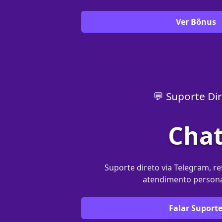
Ver Bônus
💬 Suporte Di
Cha
Suporte direto via Telegram, r
atendimento persona
Falar Suport