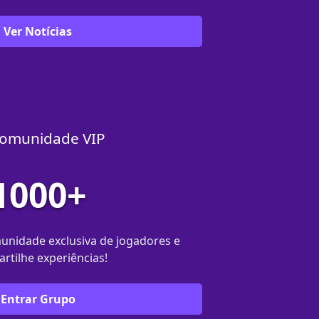
Ver Notícias
Comunidade VIP
1000+
unidade exclusiva de jogadores e
rtilhe experiências!
Entrar Grupo