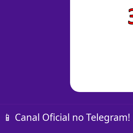
📱 Canal Oficial no Telegram!