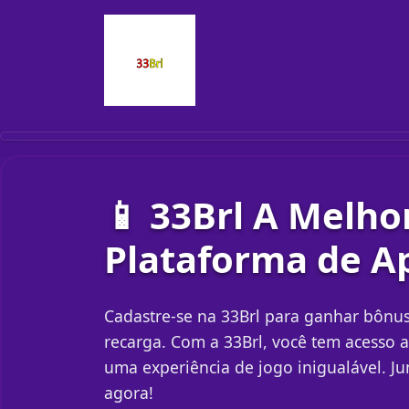
📱 33Brl A Melho
Plataforma de A
Cadastre-se na 33Brl para ganhar bônu
recarga. Com a 33Brl, você tem acesso a
uma experiência de jogo inigualável. J
agora!