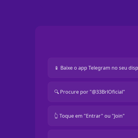
📱 Baixe o app Telegram no seu disp
🔍 Procure por "@33BrlOficial"
👆 Toque em "Entrar" ou "Join"