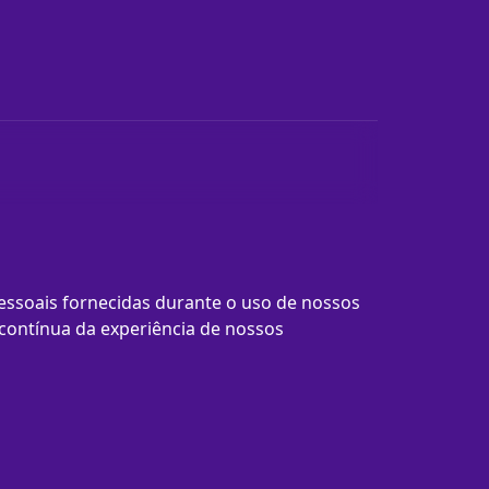
essoais fornecidas durante o uso de nossos
 contínua da experiência de nossos