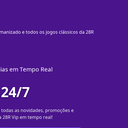
anizado e todos os jogos clássicos da 28R
cias em Tempo Real
24/7
e todas as novidades, promoções e
a 28R Vip em tempo real!