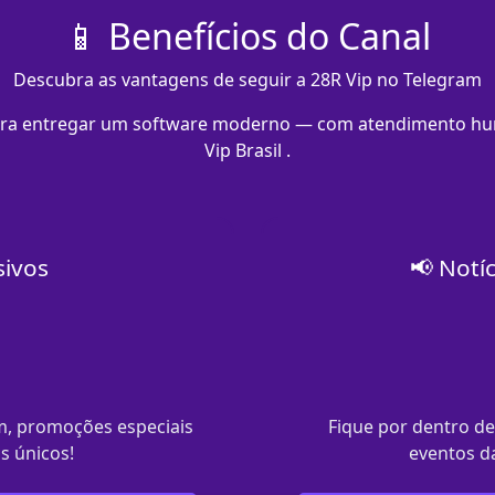
📱 Benefícios do Canal
Descubra as vantagens de seguir a 28R Vip no Telegram
para entregar um software moderno — com atendimento hum
Vip Brasil .
sivos
📢 Notí
m, promoções especiais
Fique por dentro d
s únicos!
eventos d