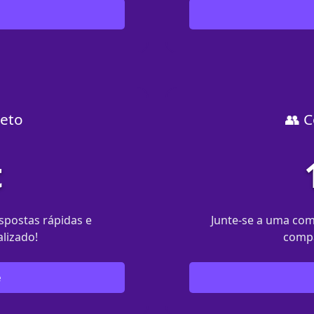
reto
👥 
t
espostas rápidas e
Junte-se a uma com
lizado!
compa
e