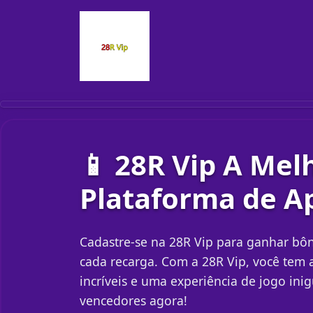
📱 28R Vip A Mel
Plataforma de A
Cadastre-se na 28R Vip para ganhar bô
cada recarga. Com a 28R Vip, você tem
incríveis e uma experiência de jogo inig
vencedores agora!