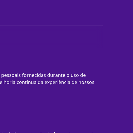
 pessoais fornecidas durante o uso de
elhoria contínua da experiência de nossos