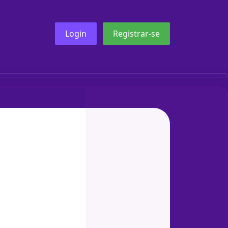
Login
Registrar-se