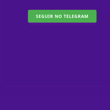
SEGUIR NO TELEGRAM