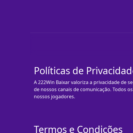
Políticas de Privacida
A 222Win Baixar valoriza a privacidade de 
de nossos canais de comunicação. Todos os 
nossos jogadores.
Termos e Condições