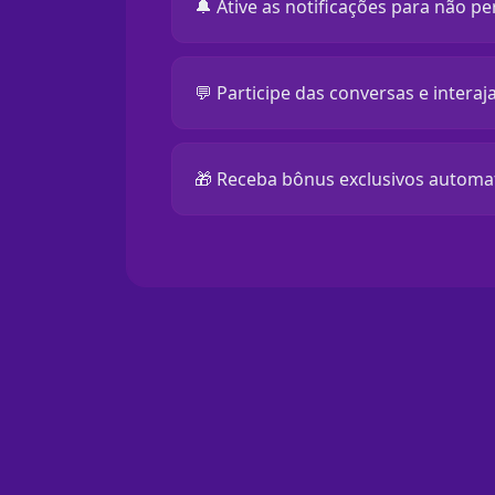
🔔 Ative as notificações para não p
💬 Participe das conversas e interaj
🎁 Receba bônus exclusivos autom