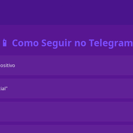
📱 Como Seguir no Telegram
ositivo
ial"