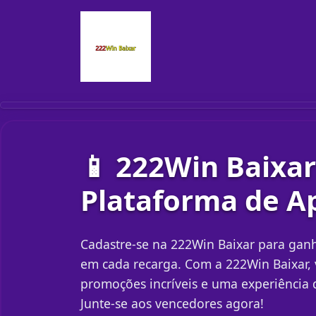
📱 222Win Baixa
Plataforma de A
Cadastre-se na 222Win Baixar para gan
em cada recarga. Com a 222Win Baixar, 
promoções incríveis e uma experiência d
Junte-se aos vencedores agora!