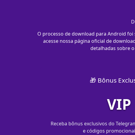
D
O processo de download para Android foi si
acesse nossa página oficial de download
detalhadas sobre o 
🎁 Bônus Exclu
VIP
Receba bônus exclusivos do Telegra
e códigos promocionai