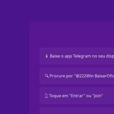
📱 Baixe o app Telegram no seu disp
🔍 Procure por "@222Win BaixarOfic
👆 Toque em "Entrar" ou "Join"