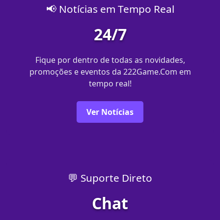
📢 Notícias em Tempo Real
24/7
Fique por dentro de todas as novidades,
promoções e eventos da 222Game.Com em
tempo real!
Ver Notícias
💬 Suporte Direto
Chat