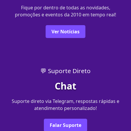
Fique por dentro de todas as novidades,
promoções e eventos da 2010 em tempo real!
Ver Notícias
💬 Suporte Direto
Chat
Suporte direto via Telegram, respostas rápidas e
atendimento personalizado!
Falar Suporte