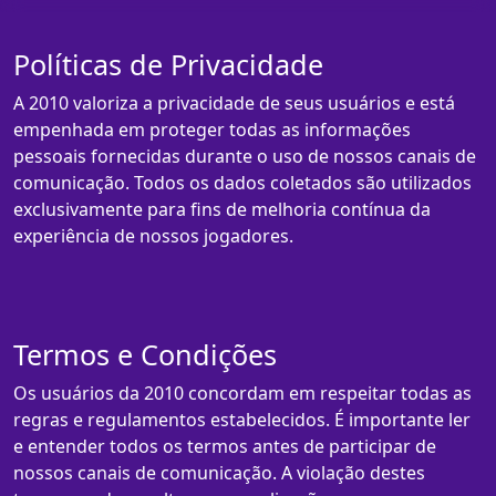
Políticas de Privacidade
A 2010 valoriza a privacidade de seus usuários e está
empenhada em proteger todas as informações
pessoais fornecidas durante o uso de nossos canais de
comunicação. Todos os dados coletados são utilizados
exclusivamente para fins de melhoria contínua da
experiência de nossos jogadores.
Termos e Condições
Os usuários da 2010 concordam em respeitar todas as
regras e regulamentos estabelecidos. É importante ler
e entender todos os termos antes de participar de
nossos canais de comunicação. A violação destes