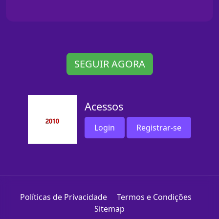
SEGUIR AGORA
Acessos
Login
Registrar-se
Políticas de Privacidade
Termos e Condições
Sitemap