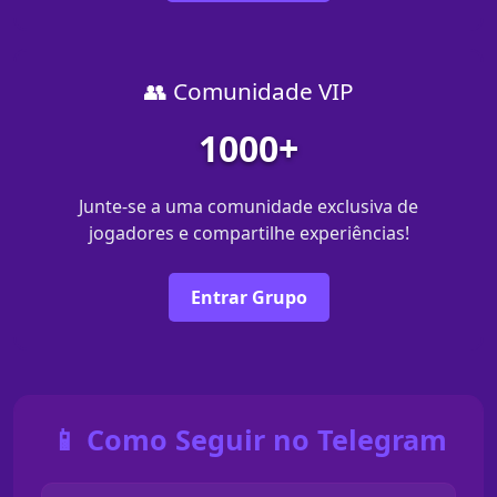
👥 Comunidade VIP
1000+
Junte-se a uma comunidade exclusiva de
jogadores e compartilhe experiências!
Entrar Grupo
📱 Como Seguir no Telegram