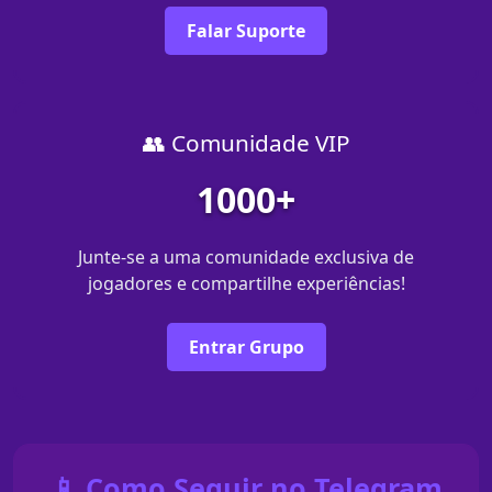
Falar Suporte
👥 Comunidade VIP
1000+
Junte-se a uma comunidade exclusiva de
jogadores e compartilhe experiências!
Entrar Grupo
📱 Como Seguir no Telegram